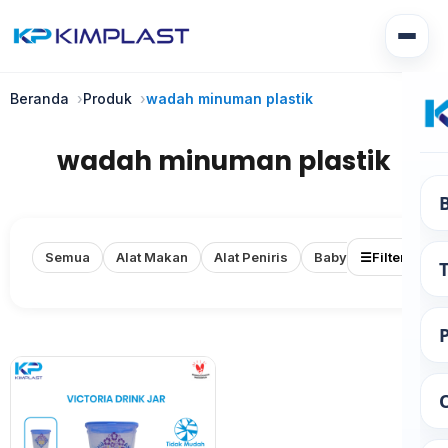
Beranda
Produk
wadah minuman plastik
Filter
wadah minuman plastik
×
Produk
Terapkan
Semua
Alat Makan
Alat Peniris
Baby Bath
Bak
☰
Filter
Atur Ulang